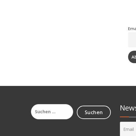
Ema
News
Suchen
nach: